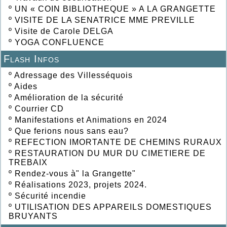
º
UN « COIN BIBLIOTHEQUE » A LA GRANGETTE
º
VISITE DE LA SENATRICE MME PREVILLE
º
Visite de Carole DELGA
º
YOGA CONFLUENCE
Flash Infos
º
Adressage des Villesséquois
º
Aides
º
Amélioration de la sécurité
º
Courrier CD
º
Manifestations et Animations en 2024
º
Que ferions nous sans eau?
º
REFECTION IMORTANTE DE CHEMINS RURAUX
º
RESTAURATION DU MUR DU CIMETIERE DE
TREBAIX
º
Rendez-vous à" la Grangette"
º
Réalisations 2023, projets 2024.
º
Sécurité incendie
º
UTILISATION DES APPAREILS DOMESTIQUES
BRUYANTS