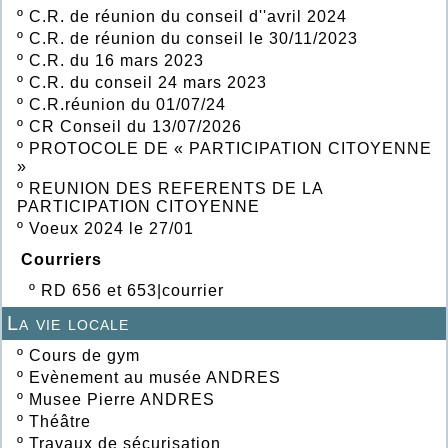
º
C.R. de réunion du conseil d''avril 2024
º
C.R. de réunion du conseil le 30/11/2023
º
C.R. du 16 mars 2023
º
C.R. du conseil 24 mars 2023
º
C.R.réunion du 01/07/24
º
CR Conseil du 13/07/2026
º
PROTOCOLE DE « PARTICIPATION CITOYENNE
»
º
REUNION DES REFERENTS DE LA
PARTICIPATION CITOYENNE
º
Voeux 2024 le 27/01
Courriers
º
RD 656 et 653|courrier
La vie locale
º
Cours de gym
º
Evènement au musée ANDRES
º
Musee Pierre ANDRES
º
Théâtre
º
Travaux de sécurisation