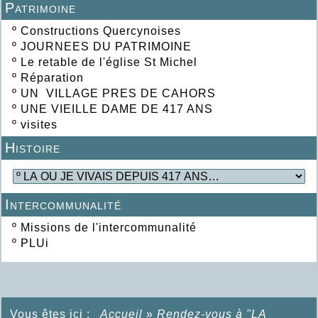
Patrimoine
º
Constructions Quercynoises
º
JOURNEES DU PATRIMOINE
º
Le retable de l'église St Michel
º
Réparation
º
UN VILLAGE PRES DE CAHORS
º
UNE VIEILLE DAME DE 417 ANS
º
visites
Histoire
Intercommunalité
º
Missions de l'intercommunalité
º
PLUi
Vous êtes ici :
Accueil
»
Rendez-vous à "LA