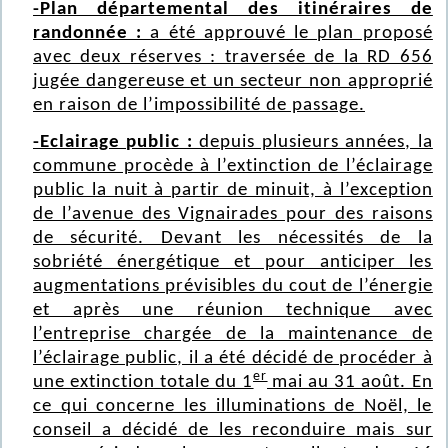
-Plan départemental des itinéraires de
randonnée :
a été approuvé le plan proposé
avec deux réserves : traversée de la RD 656
jugée dangereuse et un secteur non approprié
en raison de l’impossibilité de passage.
-Eclairage public :
depuis plusieurs années, la
commune procède à l’extinction de l’éclairage
public la nuit à partir de minuit, à l’exception
de l’avenue des Vignairades pour des raisons
de sécurité. Devant les nécessités de la
sobriété énergétique et pour anticiper les
augmentations prévisibles du cout de l’énergie
et après une réunion technique avec
l’entreprise chargée de la maintenance de
l’éclairage public, il a été décidé de procéder à
er
une extinction totale du 1
mai au 31 août. En
ce qui concerne les illuminations de Noël, le
conseil a décidé de les reconduire mais sur