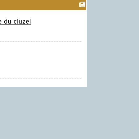
e
du cluzel