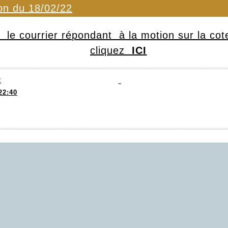
on du 18/02/22
e
le courrier répondant à la
m
oti
on sur la cot
cliquez
ICI
2
22:40