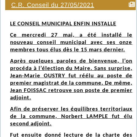
C.R. Conseil du 27/05/2021
LE CONSEIL MUNICIPAL ENFIN INSTALLE
Ce mercredi 27 mai, a été installé le
nouveau conseil municipal avec ses onze
membres tous élus dès le 15 mars dernier.
Après quelques paroles de bienvenue, l’on
procéda à l’élection du Maire. Sans surprise,
Jean-Marie OUSTRY fut réélu au poste de
premier magistrat de la commune. De même,
Jean FOISSAC retrouve son poste de premier
adjoint.
Afin de préserver les équilibres territoriaux
de la commune, Norbert LAMPLE fut élu
second adjoint.
Fut ensuite donné lecture de la charte des