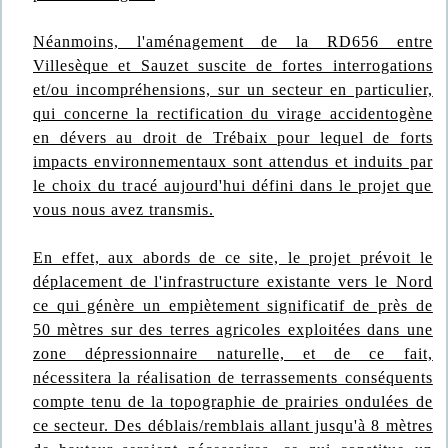
Néanmoins, l'aménagement de la RD656 entre
Villesèque et Sauzet suscite de fortes interrogations
et/ou incompréhensions, sur un secteur en particulier,
qui concerne la rectification du virage accidentogène
en dévers au droit de Trébaix pour lequel de forts
impacts environnementaux sont attendus et induits par
le choix du tracé aujourd'hui défini dans le projet que
vous nous avez transmis.
En effet, aux abords de ce site, le projet prévoit le
déplacement de l'infrastructure existante vers le Nord
ce qui génère un empiètement significatif de près de
50 mètres sur des terres agricoles exploitées dans une
zone dépressionnaire naturelle, et de ce fait,
nécessitera la réalisation de terrassements conséquents
compte tenu de la topographie de prairies ondulées de
ce secteur. Des déblais/remblais allant jusqu'à 8 mètres