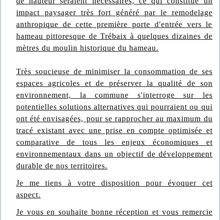
de hauteur seraient nécessaires, ce qui constitue un
impact paysager très fort généré par le remodelage
anthropique de cette première porte d'entrée vers le
hameau pittoresque de Trébaix à quelques dizaines de
mètres du moulin historique du hameau.
Très soucieuse de minimiser la consommation de ses
espaces agricoles et de préserver la qualité de son
environnement, la commune s'interroge sur les
potentielles solutions alternatives qui pourraient ou qui
ont été envisagées, pour se rapprocher au maximum du
tracé existant avec une prise en compte optimisée et
comparative de tous les enjeux économiques et
environnementaux dans un objectif de développement
durable de nos territoires.
Je me tiens à votre disposition pour évoquer cet
aspect.
Je vous en souhaite bonne réception et vous remercie