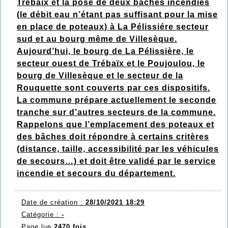
Trébaïx et la pose de deux bâches incendies
(le débit eau n’étant pas suffisant pour la mise
en place de poteaux) à La Pélissiére secteur
sud et au bourg même de Villesèque.
Aujourd’hui, le bourg de La Pélissière, le
secteur ouest de Trébaïx et le Poujoulou, le
bourg de Villesèque et le secteur de la
Rouquette sont couverts par ces dispositifs.
La commune prépare actuellement le seconde
tranche sur d’autres secteurs de la commune.
Rappelons que l’emplacement des poteaux et
des bâches doit répondre à certains critères
(distance, taille, accessibilité par les véhicules
de secours…) et doit être validé par le service
incendie et secours du département.
Date de création :
28/10/2021 18:29
Catégorie :
-
Page lue
2470 fois