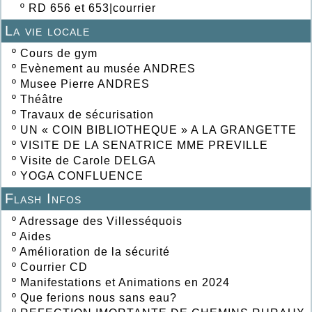
º
RD 656 et 653|courrier
La vie locale
º
Cours de gym
º
Evènement au musée ANDRES
º
Musee Pierre ANDRES
º
Théâtre
º
Travaux de sécurisation
º
UN « COIN BIBLIOTHEQUE » A LA GRANGETTE
º
VISITE DE LA SENATRICE MME PREVILLE
º
Visite de Carole DELGA
º
YOGA CONFLUENCE
Flash Infos
º
Adressage des Villesséquois
º
Aides
º
Amélioration de la sécurité
º
Courrier CD
º
Manifestations et Animations en 2024
º
Que ferions nous sans eau?