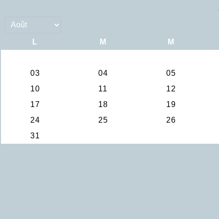
L
M
M
03
04
05
10
11
12
17
18
19
24
25
26
31