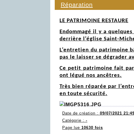
Réparation
LE PATRIMOINE RESTAURE
Endommagé il y a quelques m
derrière l’église Saint-Miche
L’entretien du patrimoine b
pas le laisser se dégrader a
Ce petit patrimoine fait pa
ont légué nos ancêtres.
Très bien réparée par l’entr
en toute sécurité.
Date de création :
09/07/2021 21:4
Catégorie :
-
Page lue
10630 fois