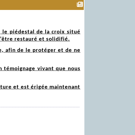
le piédestal de la croix situé
’être restauré et solidifié.
, afin de le protéger et de ne
 un témoignage vivant que nous
tature et est érigée maintenant