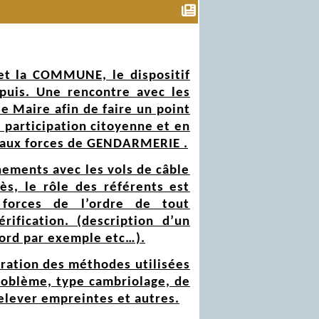
et la COMMUNE, le dispositif
puis. Une rencontre avec les
e Maire afin de faire un point
 participation citoyenne et en
er aux forces de GENDARMERIE .
nements avec les vols de câble
rès, le rôle des référents est
forces de l’ordre de tout
rification. (description d’un
bord par exemple etc…).
tration des méthodes utilisées
problème, type cambriolage, de
relever empreintes et autres.