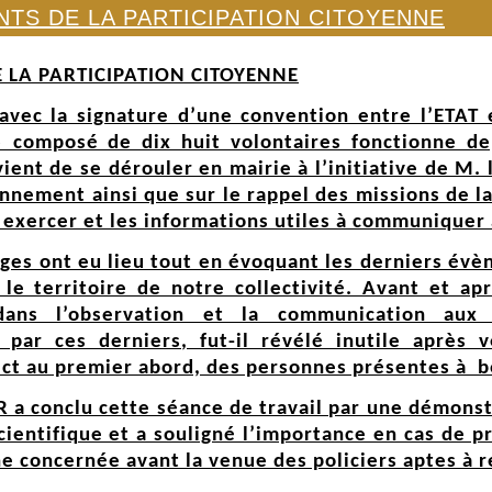
TS DE LA PARTICIPATION CITOYENNE
 LA PARTICIPATION CITOYENNE
vec la signature d’une convention entre l’ETAT 
» composé de dix huit volontaires fonctionne de
nt de se dérouler en mairie à l’initiative de M. l
onnement ainsi que sur le rappel des missions de la
e à exercer et les informations utiles à communiqu
ges ont eu lieu tout en évoquant les derniers évè
le territoire de notre collectivité. Avant et ap
ans l’observation et la communication aux 
par ces derniers, fut-il révélé inutile après vé
ect au premier abord, des personnes présentes à 
ER a conclu cette séance de travail par une démons
scientifique et a souligné l’importance en cas de 
ne concernée avant la venue des policiers aptes à 