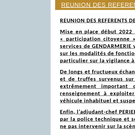
REUNION DES REFEREN
REUNION DES REFERENTS DE
Mise en place début 2022 a
« participation citoyenne 
services de GENDARMERIE vie
sur les modalités de foncti
particulier sur la vigilanc
De longs et fructueux échan
et de truffes survenus sur 
extrêmement important d
renseignement à exploiter 
véhicule inhabituel et susp
Enfin, l’adjudant-chef PERI
par la police technique et 
ne pas intervenir sur la scè