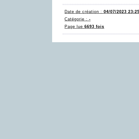
Date de création :
04/07/2023 23:2
Catégorie :
-
Page lue
6693 fois