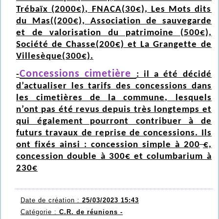
Trébaïx (2000€), FNACA(30€), Les Mots dits
du Mas((200€), Association de sauvegarde
et de valorisation du patrimoine (500€),
Société de Chasse(200€) et La Grangette de
Villesèque(300€).
Concessions cimetière
-
: il a été décidé
d’actualiser les tarifs des concessions dans
les cimetières de la commune, lesquels
n’ont pas été revus depuis très longtemps et
qui
également pourront contribuer à de
futurs travaux de reprise de concessions. Ils
ont fixés ainsi : concession simple à 200
€,
concession double à 300€ et columbarium à
230€
Date de création :
25/03/2023 15:43
Catégorie :
C.R. de réunions -