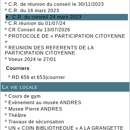
º
C.R. de réunion du conseil le 30/11/2023
º
C.R. du 16 mars 2023
C.R. du conseil 24 mars 2023
º
C.R.réunion du 01/07/24
º
CR Conseil du 13/07/2026
º
PROTOCOLE DE « PARTICIPATION CITOYENNE
»
º
REUNION DES REFERENTS DE LA
PARTICIPATION CITOYENNE
º
Voeux 2024 le 27/01
Courriers
º
RD 656 et 653|courrier
La vie locale
º
Cours de gym
º
Evènement au musée ANDRES
º
Musee Pierre ANDRES
º
Théâtre
º
Travaux de sécurisation
º
UN « COIN BIBLIOTHEQUE » A LA GRANGETTE