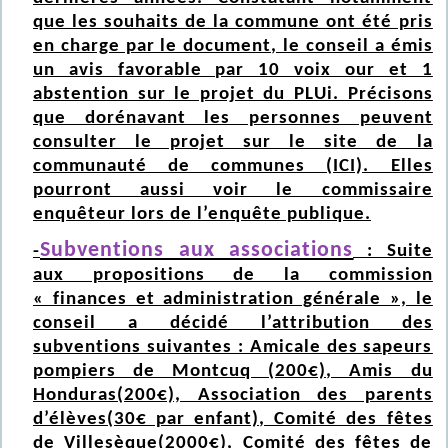
que les souhaits de la commune ont été pris
en charge par le document, le conseil a émis
un avis favorable par 10 voix our et 1
abstention sur le projet du PLUi. Précisons
que dorénavant les personnes peuvent
consulter le projet sur le site de la
communauté de communes
(ICI)
. Elles
pourront aussi voir le commissaire
enquêteur lors de l’enquête publique.
Subventions aux associations
-
: Suite
aux propositions de la commission
« finances et administration générale », le
conseil a décidé l’attribution des
subventions suivantes : Amicale des sapeurs
pompiers de Montcuq (200€), Amis du
Honduras(200€), Association des parents
d’élèves(30€ par enfant), Comité des fêtes
de Villesèque(2000€), Comité des fêtes de