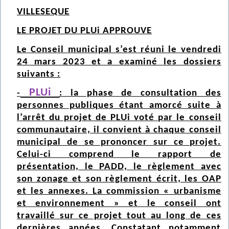
VILLESEQUE
LE PROJET DU PLUi APPROUVE
Le Conseil municipal s’est réuni le vendredi
24 mars 2023 et a examiné les dossiers
suivants :
PLUi
-
: la phase de consultation des
personnes publiques étant amorcé suite à
l’arrêt du projet de PLUi voté par le conseil
communautaire, il convient à chaque conseil
municipal de se prononcer sur ce projet.
Celui-ci comprend le rapport de
présentation, le PADD, le règlement avec
son zonage et son règlement écrit, les OAP
et les annexes. La commission « urbanisme
et environnement » et le conseil ont
travaillé sur ce projet tout au long de ces
dernières années. Constatant notamment