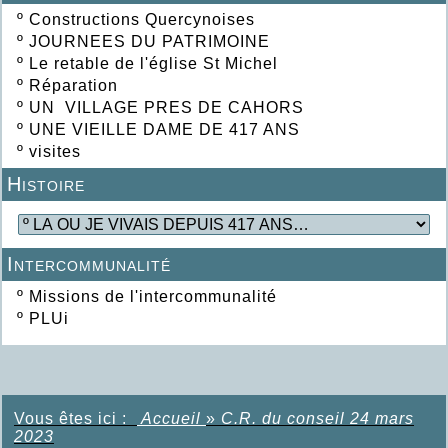
º
Constructions Quercynoises
º
JOURNEES DU PATRIMOINE
º
Le retable de l'église St Michel
º
Réparation
º
UN VILLAGE PRES DE CAHORS
º
UNE VIEILLE DAME DE 417 ANS
º
visites
Histoire
Intercommunalité
º
Missions de l'intercommunalité
º
PLUi
Vous êtes ici :
Accueil
»
C.R. du conseil 24 mars
2023