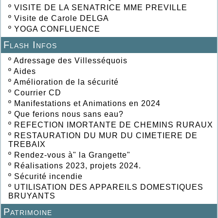
º
VISITE DE LA SENATRICE MME PREVILLE
º
Visite de Carole DELGA
º
YOGA CONFLUENCE
Flash Infos
º
Adressage des Villesséquois
º
Aides
º
Amélioration de la sécurité
º
Courrier CD
º
Manifestations et Animations en 2024
º
Que ferions nous sans eau?
º
REFECTION IMORTANTE DE CHEMINS RURAUX
º
RESTAURATION DU MUR DU CIMETIERE DE
TREBAIX
º
Rendez-vous à" la Grangette"
º
Réalisations 2023, projets 2024.
º
Sécurité incendie
º
UTILISATION DES APPAREILS DOMESTIQUES
BRUYANTS
Patrimoine