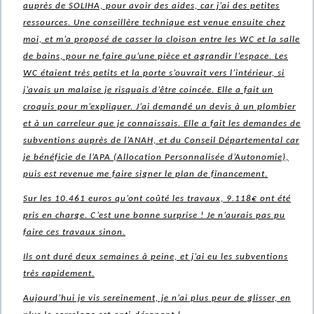
auprès de SOLIHA, pour avoir des aides, car j’ai des petites
ressources. Une conseillère technique est venue ensuite chez
moi, et m’a proposé de casser la cloison entre les WC et la salle
de bains, pour ne faire qu’une pièce et agrandir l’espace. Les
WC étaient très petits et la porte s’ouvrait vers l’intérieur, si
j’avais un malaise je risquais d’être coincée. Elle a fait un
croquis pour m’expliquer. J’ai demandé un devis à un plombier
et à un carreleur que je connaissais. Elle a fait les demandes de
subventions auprès de l’ANAH, et du Conseil Départemental car
je bénéficie de l’APA (Allocation Personnalisée d’Autonomie),
puis est revenue me faire signer le plan de financement.
Sur les 10.461 euros qu’ont coûté les travaux, 9.118€ ont été
pris en charge. C’est une bonne surprise ! Je n’aurais pas pu
faire ces travaux sinon.
Ils ont duré deux semaines à peine, et j’ai eu les subventions
très rapidement.
Aujourd’hui je vis sereinement, je n’ai plus peur de glisser, en