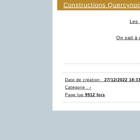
Constructions Quercynoi
Les 
On sait à 
Date de création :
27/12/2022 18:3
Catégorie :
-
Page lue
9912 fois